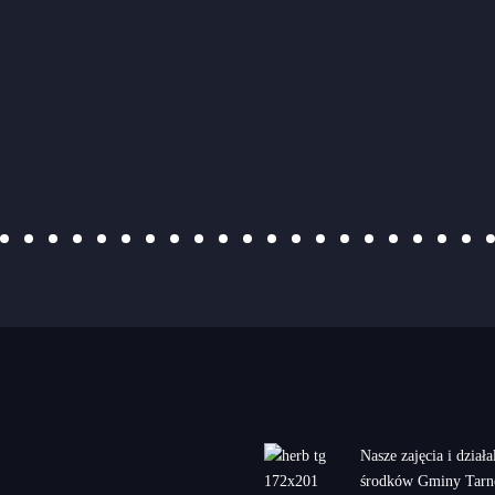
ROK 2019
ZEBRANIE
SPRAWOZDAWCZE
KLUBU.
WESOŁYCH ŚWIAT !!!
PIŁKARSKA WIOSNA
PRZEŁOŻONA !!!
Nasze zajęcia i dział
środków Gminy Tarn