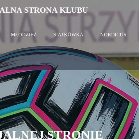
MŁODZIEŻ
SIATKÓWKA
NORDICUS
JALNEJ STRONIE